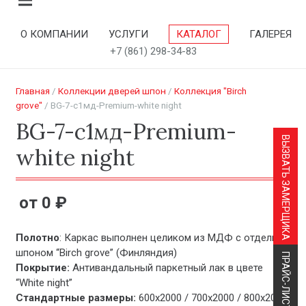
О КОМПАНИИ
УСЛУГИ
КАТАЛОГ
ГАЛЕРЕЯ
+7 (861) 298-34-83
Главная
/
Коллекции дверей шпон
/
Коллекция "Birch
grove"
/ BG-7-с1мд-Premium-white night
BG-7-с1мд-Premium-
ВЫЗВАТЬ ЗАМЕРЩИКА
white night
0
₽
Полотно
: Каркас выполнен целиком из МДФ с отделкой
шпоном “Birch grove” (Финляндия)
ПРАЙС-ЛИСТ
Покрытие:
Антивандальный паркетный лак в цвете
“White night”
Стандартные размеры:
600х2000 / 700х2000 / 800х2000