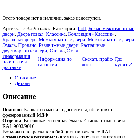
Этого товара нет в наличии, заказ недоступен.
Артикул:
2.3-с2фр-яхта
Категории:
Loft
,
Белые межкомнатные
двери
,
Дверь пенал
,
Классика
,
Коллекция «Классик»
,
Крашеная дверь
,
Межкомнатные двери
,
Межкомнатные двери
Эмаль
,
Прованс
,
Раздвижные двери
,
Распашные
двустворчатые двери
,
Стекло
,
Эмаль
Информация
Информация по
Скачать прайс-
Где
по оплате и
гарантии
лист
купить?
доставке
Описание
Детали
Описание
Полотно
: Каркас из массива древесины, облицовка
фрезерованный МДФ.
Отделка
: Высококачественная Эмаль. Стандартные цвета:
RAL 9003/9010
Возможна покраска в любой цвет по каталогу RAL
Стандартные размеры
: 600х2000 / 700х2000 / 800х2000 /