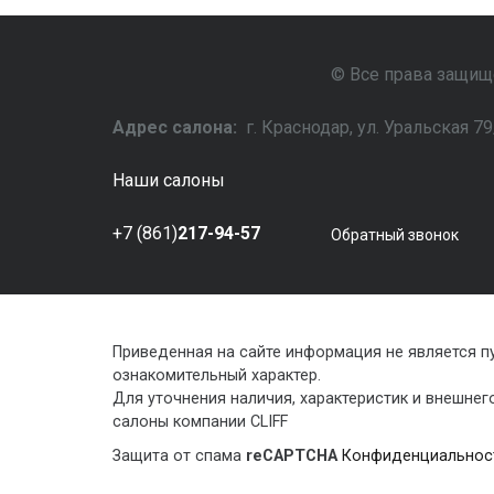
© Все права защище
Адрес салона:
г. Краснодар, ул. Уральская 
Наши салоны
+7 (861)
217-94-57
Обратный звонок
Приведенная на сайте информация не является 
ознакомительный характер.
Для уточнения наличия, характеристик и внешне
салоны компании CLIFF
Защита от спама
reCAPTCHA
Конфиденциальнос