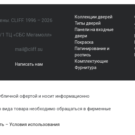
Коллекции дверей
ны. CLIFF. 1996 – 2026
Типы дверей
Панели на входные
79/1 ТЦ «СБС Мегамолл»
двери
Покраска
Патинирование и
mail@cliff.su
роспись
Комплектующие
Написать нам
Фурнитура
публичной офертой и носит информационно
го вида товара необходимо обращаться в фирменные
ть
–
Условия использования