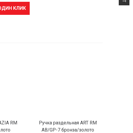
ОДИН КЛИК
5
AZIA RM
Ручка раздельная ART RM
олото
AB/GP-7 бронза/золото