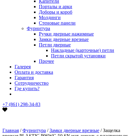
Капители
Порталы и арки
Доборы и короб
Молдинги
Стеновые панели
Фурнитура
Ручки дверные нажимные
Замки дверные врезные
Петли дверные
Накладные (карточные) петли
Петли скрытой установки
Прочее
Галерея
Оплата и доставка
Гарантия
Сотрудничество
Где купить?
+7 (861) 298-34-83
Главная
/
Фурнитура
/
Замки дверные врезные
/ Защелка
врезная PLASTIC P96WC-50 SN мат. никель с пластиковым