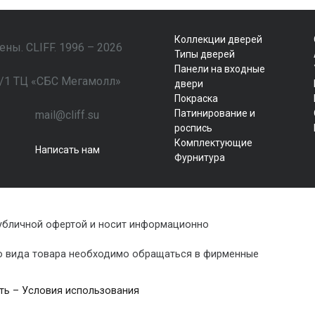
Коллекции дверей
ны. CLIFF. 1996 – 2026
Типы дверей
Панели на входные
79/1 ТЦ «СБС Мегамолл»
двери
Покраска
Патинирование и
mail@cliff.su
роспись
Комплектующие
Написать нам
Фурнитура
публичной офертой и носит информационно
го вида товара необходимо обращаться в фирменные
ть
–
Условия использования