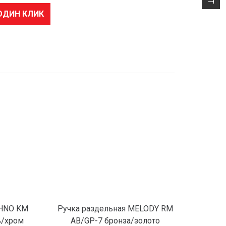
ОДИН КЛИК
6
THNO KM
Ручка раздельная MELODY RM
ь/хром
AB/GP-7 бронза/золото