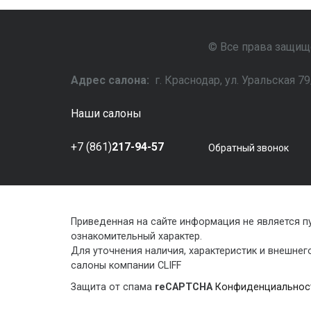
© Все права защище
Адрес салона:
г. Краснодар, ул. Уральская 
Наши салоны
+7 (861)
217-94-57
Обратный звонок
Приведенная на сайте информация не является 
ознакомительный характер.
Для уточнения наличия, характеристик и внешне
салоны компании CLIFF
Защита от спама
reCAPTCHA
Конфиденциальнос